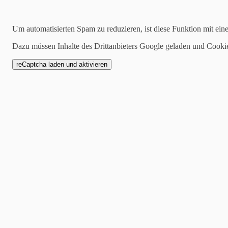
Kategorien
Um automatisierten Spam zu reduzieren, ist diese Funktion mit ein
alle
Dazu müssen Inhalte des Drittanbieters Google geladen und Cooki
1 Mannschaft
Zwote
AH
Jugend
SCW1946
Spielankündigung
28.06.2023